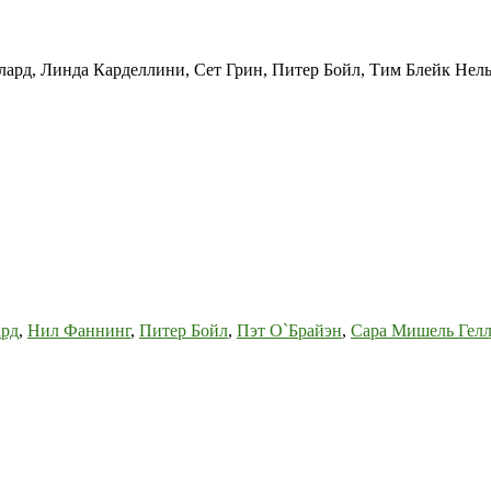
лард, Линда Карделлини, Сет Грин, Питер Бойл, Тим Блейк Нел
ард
,
Нил Фаннинг
,
Питер Бойл
,
Пэт О`Брайэн
,
Сара Мишель Гелл