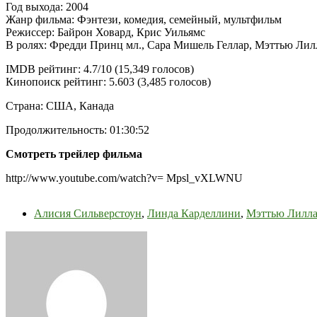
Год выхода: 2004
Жанр фильма: Фэнтези, комедия, семейный, мультфильм
Режиссер: Байрон Ховард, Крис Уильямс
В ролях: Фредди Принц мл., Сара Мишель Геллар, Мэттью Лил
IMDB рейтинг: 4.7/10 (15,349 голосов)
Кинопоиск рейтинг: 5.603 (3,485 голосов)
Страна: США, Канада
Продолжительность: 01:30:52
Смотреть трейлер фильма
http://www.youtube.com/watch?v= Mpsl_vXLWNU
Алисия Сильверстоун
,
Линда Карделлини
,
Мэттью Лилл