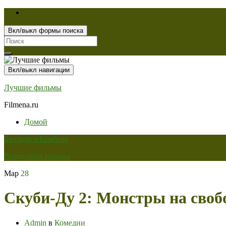
Вкл/выкл формы поиска
Search
for:
Вкл/выкл навигации
Лучшие фильмы
Filmena.ru
Домой
Баллада о Бомбере
Воздушная тюрьма
Мар
28
Скуби-Ду 2: Монстры на своб
Admin
в
Комедии