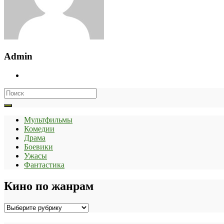
Admin
Search
for:
Мультфильмы
Комедии
Драма
Боевики
Ужасы
Фантастика
Кино по жанрам
Кино
по