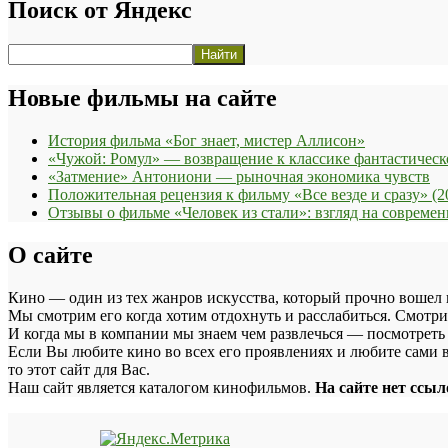
жанрам
Поиск от Яндекс
Новые фильмы на сайте
История фильма «Бог знает, мистер Аллисон»
«Чужой: Ромул» — возвращение к классике фантастическ
«Затмение» Антониони — рыночная экономика чувств
Положительная рецензия к фильму «Все везде и сразу» (2
Отзывы о фильме «Человек из стали»: взгляд на соврем
О сайте
Кино — один из тех жанров искусства, который прочно вошел 
Мы смотрим его когда хотим отдохнуть и расслабиться. Смотри
И когда мы в компании мы знаем чем развлечься — посмотреть
Если Вы любите кино во всех его проявлениях и любите сами в
то этот сайт для Вас.
Наш сайт является каталогом кинофильмов.
На сайте нет ссы