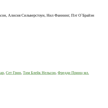
ьсон, Алисия Сильверстоун, Нил Фаннинг, Пэт О`Брайэн
ар
,
Сет Грин
,
Тим Блейк Нельсон
,
Фредди Принц мл.