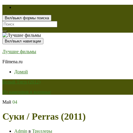
Вкл/выкл формы поиска
Search
for:
Вкл/выкл навигации
Лучшие фильмы
Filmena.ru
Домой
Белый Тигр (2012)
Из вампиров в военные
Май
04
Суки / Perras (2011)
Admin
в
Триллеры