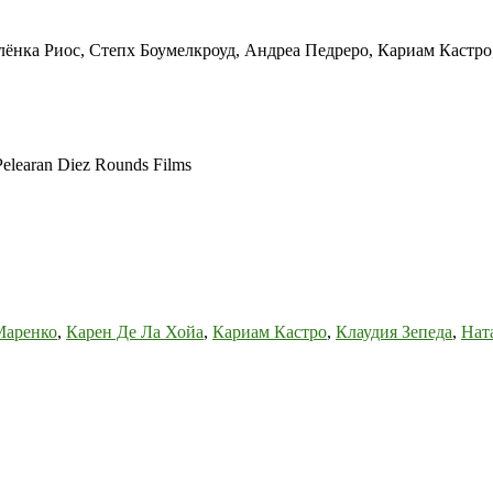
Алёнка Риос, Степх Боумелкроуд, Андреа Педреро, Кариам Кастр
elearan Diez Rounds Films
Маренко
,
Карен Де Ла Хойа
,
Кариам Кастро
,
Клаудия Зепеда
,
Нат