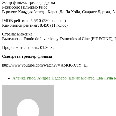
Жанр фильма: триллер, драма
Режиссер: Гильермо Риос
В ролях: Клаудия Зепеда, Карен Де Ла Хойа, Скарлет Дергал, 
IMDB рейтинг: 5.5/10 (280 голосов)
Кинопоиск рейтинг: 8.450 (11 голос)
Страна: Мексика
Выпущено: Fondo de Inversion y Estнmulos al Cine (FIDECINE), P
Продолжительность: 01:36:32
Смотреть трейлер фильма
http://www.youtube.com/watch?v= AoKK-XuY_EI
Алёнка Риос
,
Андреа Педреро
,
Дэнис Монтес
,
Ева Луна 