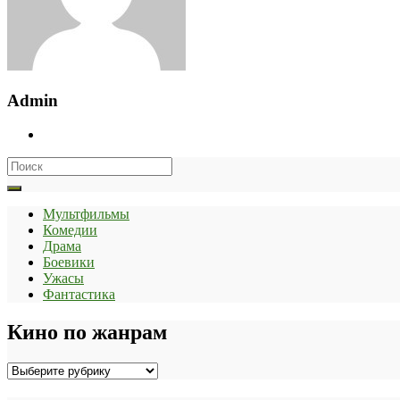
Admin
Search
for:
Мультфильмы
Комедии
Драма
Боевики
Ужасы
Фантастика
Кино по жанрам
Кино
по