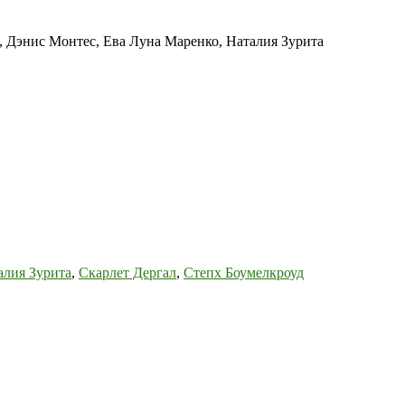
о, Дэнис Монтес, Ева Луна Маренко, Наталия Зурита
алия Зурита
,
Скарлет Дергал
,
Степх Боумелкроуд