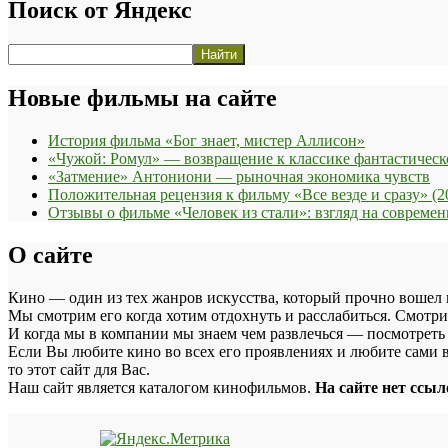
жанрам
Поиск от Яндекс
Новые фильмы на сайте
История фильма «Бог знает, мистер Аллисон»
«Чужой: Ромул» — возвращение к классике фантастическ
«Затмение» Антониони — рыночная экономика чувств
Положительная рецензия к фильму «Все везде и сразу» (2
Отзывы о фильме «Человек из стали»: взгляд на соврем
О сайте
Кино — один из тех жанров искусства, который прочно вошел 
Мы смотрим его когда хотим отдохнуть и расслабиться. Смотри
И когда мы в компании мы знаем чем развлечься — посмотреть
Если Вы любите кино во всех его проявлениях и любите сами в
то этот сайт для Вас.
Наш сайт является каталогом кинофильмов.
На сайте нет ссы