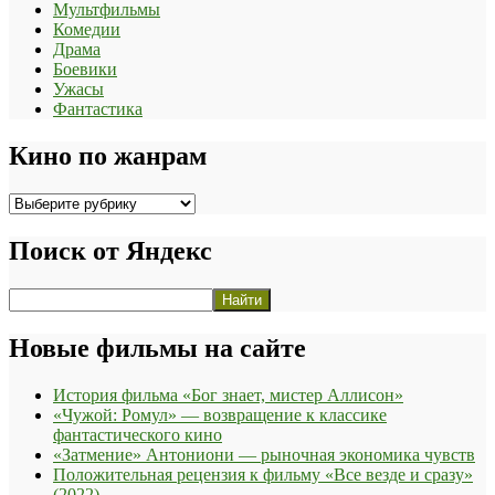
Мультфильмы
Комедии
Драма
Боевики
Ужасы
Фантастика
Кино по жанрам
Кино
по
жанрам
Поиск от Яндекс
Новые фильмы на сайте
История фильма «Бог знает, мистер Аллисон»
«Чужой: Ромул» — возвращение к классике
фантастического кино
«Затмение» Антониони — рыночная экономика чувств
Положительная рецензия к фильму «Все везде и сразу»
(2022)