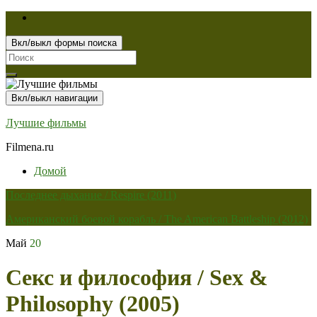
Вкл/выкл формы поиска
Search
for:
Вкл/выкл навигации
Лучшие фильмы
Filmena.ru
Домой
Последнее дыхание / Respire (2011)
Американский боевой корабль / The American Battleship (2012)
Май
20
Секс и философия / Sex &
Philosophy (2005)