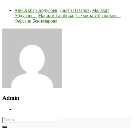
Али Акбар Абдулоев
,
Далер Назаров
,
Малахат
Абдулоева
,
Мариам Гаюбова
,
Тахмина Ибрахимова
,
Фарзана Бекназарова
Admin
Search
for: