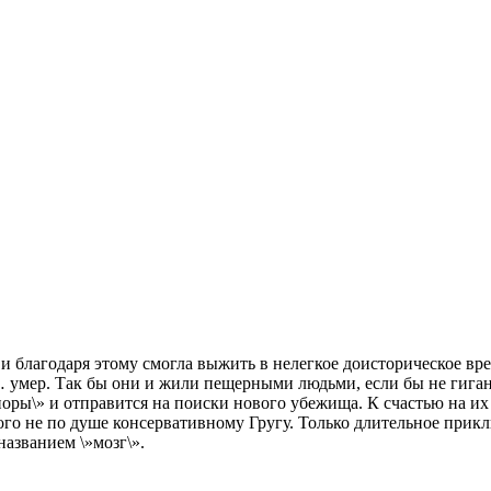
 и благодаря этому смогла выжить в нелегкое доисторическое вр
и … умер. Так бы они и жили пещерными людьми, если бы не гига
»норы\» и отправится на поиски нового убежища. К счастью на и
го не по душе консервативному Гругу. Только длительное прик
азванием \»мозг\».