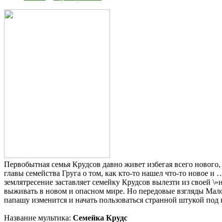
Первобытная семья Крудсов давно живет избегая всего нового,
главы семейства Груга о том, как кто-то нашел что-то новое 
землятресение заставляет семейку Крудсов вылезти из своей \
выживать в новом и опасном мире. Но передовые взгляды Мало
папашу изменится и начать пользоваться странной штукой под н
Название мультика:
Семейка Крудс