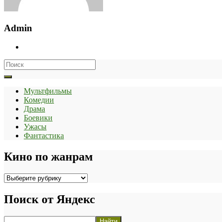
Admin
Search
for:
Мультфильмы
Комедии
Драма
Боевики
Ужасы
Фантастика
Кино по жанрам
Кино
по
жанрам
Поиск от Яндекс