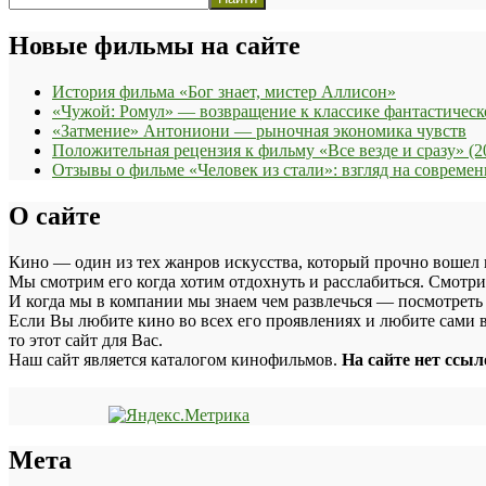
Новые фильмы на сайте
История фильма «Бог знает, мистер Аллисон»
«Чужой: Ромул» — возвращение к классике фантастическ
«Затмение» Антониони — рыночная экономика чувств
Положительная рецензия к фильму «Все везде и сразу» (2
Отзывы о фильме «Человек из стали»: взгляд на соврем
О сайте
Кино — один из тех жанров искусства, который прочно вошел 
Мы смотрим его когда хотим отдохнуть и расслабиться. Смотри
И когда мы в компании мы знаем чем развлечься — посмотреть
Если Вы любите кино во всех его проявлениях и любите сами в
то этот сайт для Вас.
Наш сайт является каталогом кинофильмов.
На сайте нет ссы
Мета