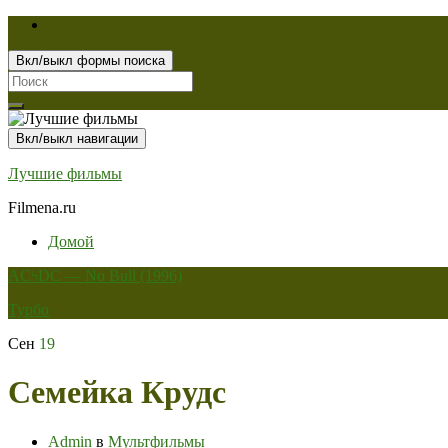
Вкл/выкл формы поиска
Search
for:
Вкл/выкл навигации
Лучшие фильмы
Filmena.ru
Домой
ACϟDC — No Bull (1996)
Турбо
Сен
19
Семейка Крудс
Admin
в
Мультфильмы